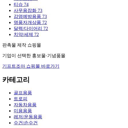
티슈
74
사무용잡화
73
감염예방용품
73
명품자개상품
72
달력/다이어리
72
치약/세제
72
판촉물 제작 쇼핑몰
기업이 선택한 홍보물·기념품몰
기프트조아 쇼핑몰 바로가기
카테고리
골프용품
트로피
자동차용품
미용용품
레저/운동용품
수건/손수건