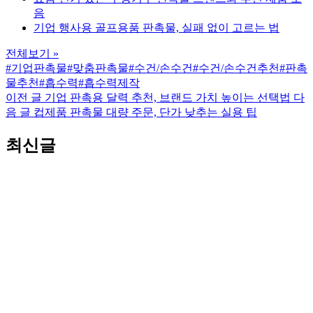
음
기업 행사용 골프용품 판촉물, 실패 없이 고르는 법
전체보기 »
#기업판촉물
#맞춤판촉물
#수건/손수건
#수건/손수건추천
#판촉
물추천
#흡수력
#흡수력제작
이전 글
기업 판촉용 달력 추천, 브랜드 가치 높이는 선택법
다
음 글
컵제품 판촉물 대량 주문, 단가 낮추는 실용 팁
최신글