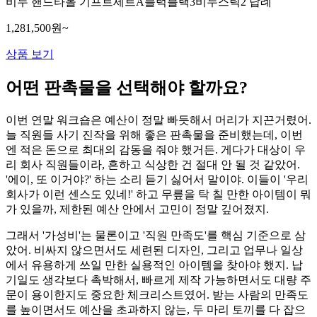
비누 핸드타올 기프트세트A블럭블랙3비누스틱2 답례
1,281,500원~
상품 보기
어떤 판촉물을 선택해야 할까요?
이번 연말 워크숍은 예산이 정말 빠듯해서 머리가 지끈거렸어.
늘 직원들 사기 진작을 위해 좋은 판촉물을 준비했는데, 이번
엔 적은 돈으로 최대의 감동을 줘야 했거든. 게다가 대상이 우
리 회사 직원들이라, 흔하고 식상한 건 절대 안 될 것 같았어.
'에이, 또 이거야?' 하는 소리 듣기 싫어서 말이야. 이들이 '우리
회사가 이런 센스도 있네!' 하고 무릎을 탁 칠 만한 아이템이 뭐
가 있을까, 제한된 예산 안에서 고민이 정말 깊어졌지.
그래서 '가성비'는 물론이고 '직원 만족도'를 핵심 기준으로 삼
았어. 비싸지 않으면서도 세련된 디자인, 그리고 업무나 일상
에서 유용하게 쓰일 만한 실용적인 아이템을 찾아야 했지. 납
기일도 생각보다 촉박해서, 빠르게 제작 가능하면서도 대량 주
문이 용이한지도 중요한 체크리스트였어. 받는 사람의 만족도
를 높이면서도 예산을 초과하지 않는, 두 마리 토끼를 다 잡으