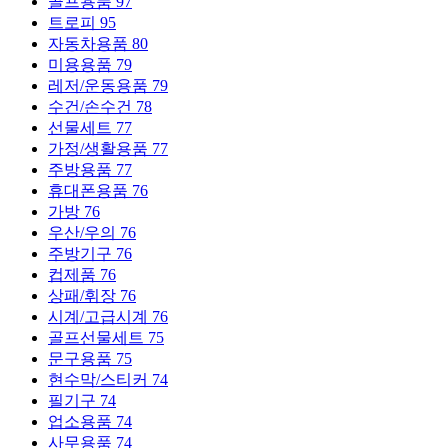
골프용품
97
트로피
95
자동차용품
80
미용용품
79
레저/운동용품
79
수건/손수건
78
선물세트
77
가정/생활용품
77
주방용품
77
휴대폰용품
76
가방
76
우산/우의
76
주방기구
76
컵제품
76
상패/휘장
76
시계/고급시계
76
골프선물세트
75
문구용품
75
현수막/스티커
74
필기구
74
업소용품
74
사무용품
74