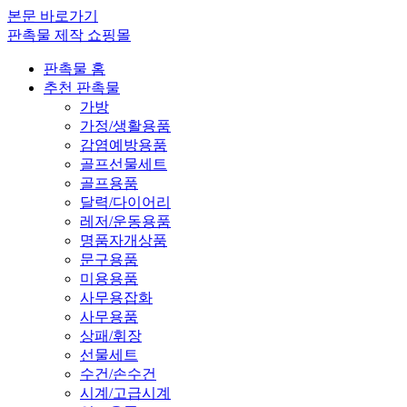
본문 바로가기
판촉물 제작 쇼핑몰
판촉물 홈
추천 판촉물
가방
가정/생활용품
감염예방용품
골프선물세트
골프용품
달력/다이어리
레저/운동용품
명품자개상품
문구용품
미용용품
사무용잡화
사무용품
상패/휘장
선물세트
수건/손수건
시계/고급시계