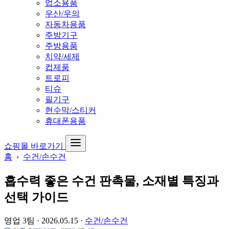
업소용품
우산/우의
자동차용품
주방기구
주방용품
치약/세제
컵제품
트로피
티슈
필기구
현수막/스티커
휴대폰용품
쇼핑몰 바로가기
홈
›
수건/손수건
흡수력 좋은 수건 판촉물, 소재별 특징과
선택 가이드
영업 3팀
·
2026.05.15
·
수건/손수건