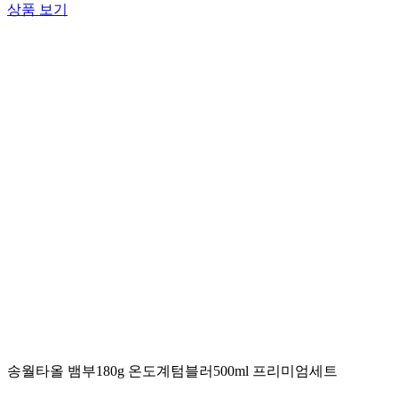
상품 보기
송월타올 뱀부180g 온도계텀블러500ml 프리미엄세트