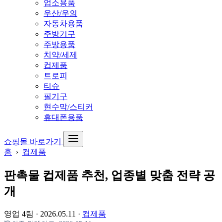
업소용품
우산/우의
자동차용품
주방기구
주방용품
치약/세제
컵제품
트로피
티슈
필기구
현수막/스티커
휴대폰용품
쇼핑몰 바로가기
홈
›
컵제품
판촉물 컵제품 추천, 업종별 맞춤 전략 공
개
영업 4팀
·
2026.05.11
·
컵제품