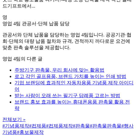
드기프트에서...
영
영업 4팀
관공서·단체 납품 담당
관공서와 단체 납품을 담당하는 영업 4팀입니다. 공공기관·협
회·단체의 대량 납품 절차와 규격, 견적까지 까다로운 요건에
맞춘 판촉 솔루션을 제공합니다.
영업 4팀의 다른 글
주방기구 판촉물, 우리 회사에 맞는 활용법
로고 각인 골프용품, 브랜드 가치를 높이는 인쇄 방법
기업 브랜딩에 효과적인 자동차용품 기념품 제작 아이디
어
받는 사람이 오래 쓰는 필기구 답례품 고르는 방법
브랜드 홍보 효과를 높이는 휴대폰용품 판촉물 활용 전
략
전체보기 »
#기념품제작
#컵제품
#컵제품제작
#판촉물
#판촉물판촉물
#행사
기념품
#홍보물제작