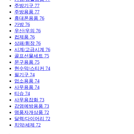
주방기구
77
주방용품
77
휴대폰용품
76
가방
76
우산/우의
76
컵제품
76
상패/휘장
76
시계/고급시계
76
골프선물세트
75
문구용품
75
현수막/스티커
74
필기구
74
업소용품
74
사무용품
74
티슈
74
사무용잡화
73
감염예방용품
73
명품자개상품
72
달력/다이어리
72
치약/세제
72