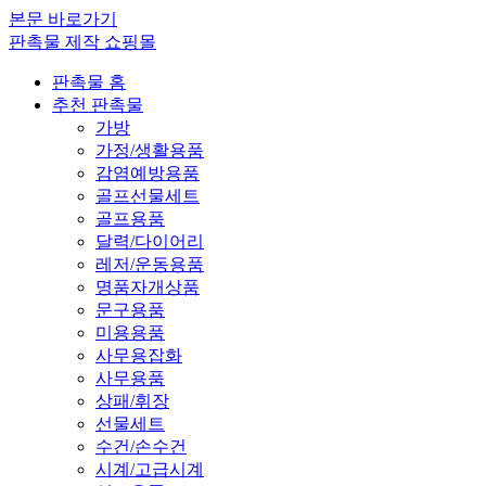
본문 바로가기
판촉물 제작 쇼핑몰
판촉물 홈
추천 판촉물
가방
가정/생활용품
감염예방용품
골프선물세트
골프용품
달력/다이어리
레저/운동용품
명품자개상품
문구용품
미용용품
사무용잡화
사무용품
상패/휘장
선물세트
수건/손수건
시계/고급시계