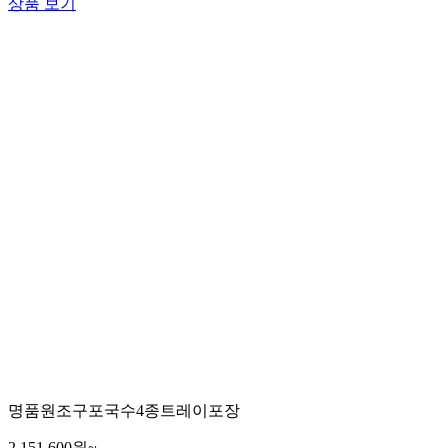
상품 보기
명품원조구포국수4종트레이포장
2,151,600원~