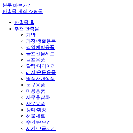
본문 바로가기
판촉물 제작 쇼핑몰
판촉물 홈
추천 판촉물
가방
가정/생활용품
감염예방용품
골프선물세트
골프용품
달력/다이어리
레저/운동용품
명품자개상품
문구용품
미용용품
사무용잡화
사무용품
상패/휘장
선물세트
수건/손수건
시계/고급시계