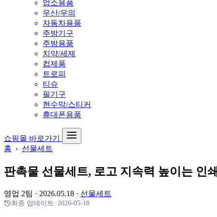
업소용품
우산/우의
자동차용품
주방기구
주방용품
치약/세제
컵제품
트로피
티슈
필기구
현수막/스티커
휴대폰용품
쇼핑몰 바로가기
홈
›
선물세트
판촉물 선물세트, 로고 지속력 높이는 인쇄
영업 2팀
·
2026.05.18
·
선물세트
최종 업데이트:
2026-05-18