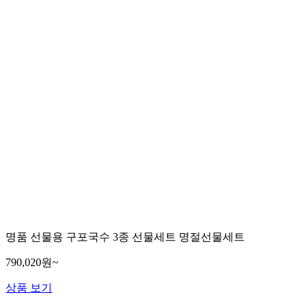
명품 선물용 구포국수 3종 선물세트 명절선물세트
790,020원~
상품 보기