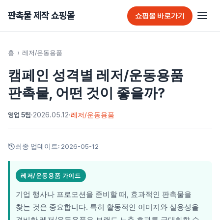
판촉물 제작 쇼핑몰
쇼핑몰 바로가기
판촉물 홈
홈
›
레저/운동용품
캠페인 성격별 레저/운동용품
추천 판촉물
판촉물, 어떤 것이 좋을까?
가방
영업 5팀
·
2026.05.12
·
레저/운동용품
가정/생활용품
감염예방용품
최종 업데이트:
2026-05-12
골프선물세트
레저/운동용품 가이드
골프용품
기업 행사나 프로모션을 준비할 때, 효과적인 판촉물을
달력/다이어리
찾는 것은 중요합니다. 특히 활동적인 이미지와 실용성을
겸비한 레저/운동용품은 브랜드 노출 효과를 극대화할 수