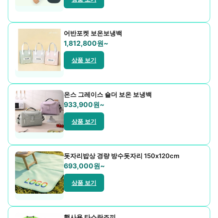
우산/우의
어반포켓 보온보냉백
자동차용품
1,812,800원~
주방기구
상품 보기
주방용품
온스 그레이스 숄더 보온 보냉백
치약/세제
933,900원~
컵제품
상품 보기
트로피
돗자리밥상 경량 방수돗자리 150x120cm
티슈
693,000원~
필기구
상품 보기
현수막/스티커
행사용 타스란조끼