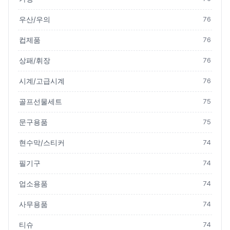
우산/우의
76
컵제품
76
상패/휘장
76
시계/고급시계
76
골프선물세트
75
문구용품
75
현수막/스티커
74
필기구
74
업소용품
74
사무용품
74
티슈
74