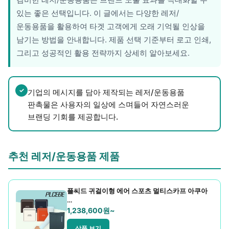
레저/운동용품
있는 좋은 선택입니다. 이 글에서는 다양한 레저/
명품자개상품
운동용품을 활용하여 타겟 고객에게 오래 기억될 인상을
남기는 방법을 안내합니다. 제품 선택 기준부터 로고 인쇄,
문구용품
그리고 성공적인 활용 전략까지 상세히 알아보세요.
미용용품
사무용잡화
✓
기업의 메시지를 담아 제작되는 레저/운동용품
판촉물은 사용자의 일상에 스며들어 자연스러운
사무용품
브랜딩 기회를 제공합니다.
상패/휘장
추천 레저/운동용품 제품
선물세트
수건/손수건
플씨드 귀걸이형 에어 스포츠 멀티스카프 아쿠아
…
시계/고급시계
1,238,600원~
업소용품
상품 보기