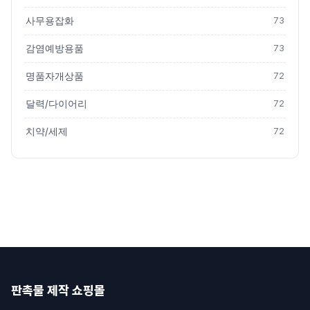
사무용잡화
73
감염예방용품
73
명품자개상품
72
달력/다이어리
72
치약/세제
72
판촉물 제작 쇼핑몰