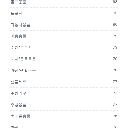
골프용품
98
트로피
95
자동차용품
80
미용용품
79
수건/손수건
79
레저/운동용품
79
가정/생활용품
78
선물세트
77
주방기구
77
주방용품
77
휴대폰용품
76
가방
76