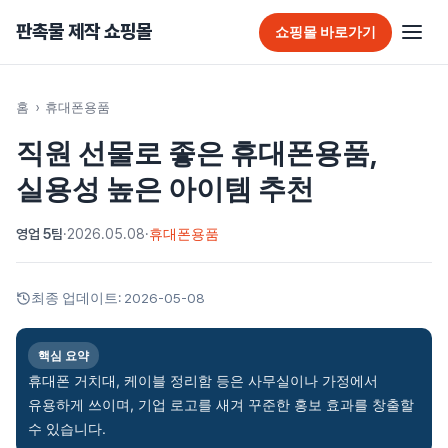
판촉물 제작 쇼핑몰
쇼핑몰 바로가기
판촉물 홈
홈
›
휴대폰용품
직원 선물로 좋은 휴대폰용품,
추천 판촉물
실용성 높은 아이템 추천
가방
영업 5팀
·
2026.05.08
·
휴대폰용품
가정/생활용품
감염예방용품
최종 업데이트:
2026-05-08
골프선물세트
핵심 요약
골프용품
휴대폰 거치대, 케이블 정리함 등은 사무실이나 가정에서
유용하게 쓰이며, 기업 로고를 새겨 꾸준한 홍보 효과를 창출할
달력/다이어리
수 있습니다.