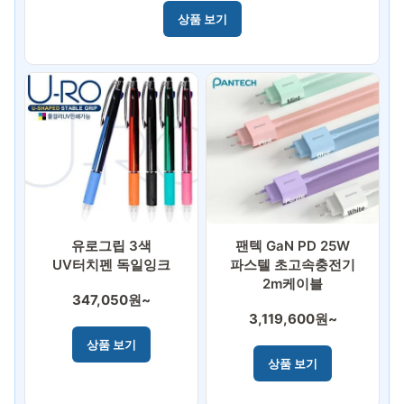
휴대폰용품
상품 보기
유로그립 3색
팬텍 GaN PD 25W
UV터치펜 독일잉크
파스텔 초고속충전기
2m케이블
347,050원~
3,119,600원~
상품 보기
상품 보기