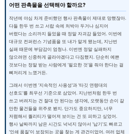
어떤 판촉물을 선택해야 할까요?
작년에 야심 차게 준비했던 행사 판촉물이 제대로 망했잖아.
다들 한두 번 쓰고 서랍 속에 처박아 두거나 심지어
버렸다는 소리까지 들었을 때 정말 자괴감 들었어. 이번에
대규모 컨퍼런스 기념품을 또 내가 맡게 됐는데, 지난번
실패 때문에 부담감이 엄청나. 이번엔 정말 실패하지
않으려면 신중하게 골라야겠다고 다짐했지. 단순히 예쁜
것보다는 정말 받는 사람에게 '필요한 것'을 줘야 한다는 걸
뼈저리게 느꼈거든.
그래서 이번엔 '지속적인 사용성'과 '타깃 연령대의
선호도'를 최우선 기준으로 삼았어. 지난번처럼 한두 번
쓰고 버려지는 건 절대 안 된다는 생각에, 오랫동안 손이 갈
만한 물건들을 위주로 봤지. 단가도 중요하지만, 너무
저렴해서 퀄리티가 떨어져 보이는 건 또 피하고 싶었어.
행사 날짜까지 남은 시간도 넉넉지 않아서 '납기'도 빠르고
'인쇄 품질'이 보장되는 곳을 찾는 게 관건이었어. 여러 업체