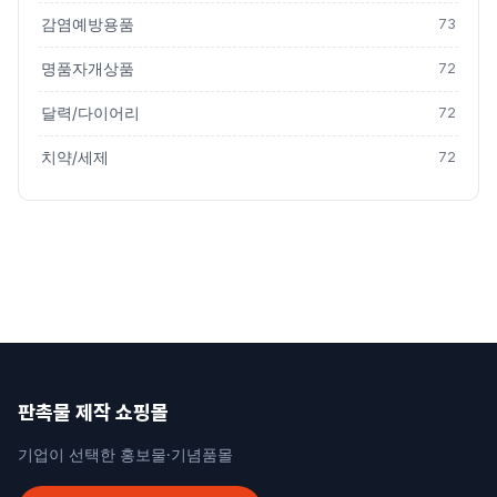
감염예방용품
73
명품자개상품
72
달력/다이어리
72
치약/세제
72
판촉물 제작 쇼핑몰
기업이 선택한 홍보물·기념품몰