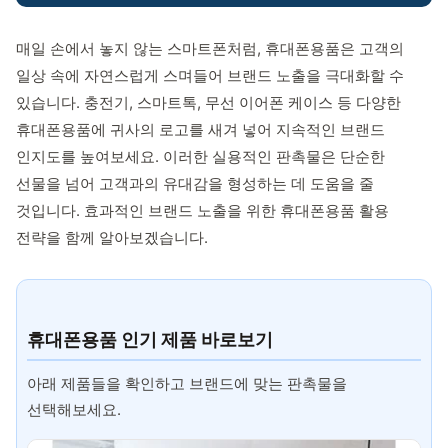
레저/운동용품
매일 손에서 놓지 않는 스마트폰처럼, 휴대폰용품은 고객의
명품자개상품
일상 속에 자연스럽게 스며들어 브랜드 노출을 극대화할 수
문구용품
있습니다. 충전기, 스마트톡, 무선 이어폰 케이스 등 다양한
휴대폰용품에 귀사의 로고를 새겨 넣어 지속적인 브랜드
미용용품
인지도를 높여보세요. 이러한 실용적인 판촉물은 단순한
사무용잡화
선물을 넘어 고객과의 유대감을 형성하는 데 도움을 줄
것입니다. 효과적인 브랜드 노출을 위한 휴대폰용품 활용
사무용품
전략을 함께 알아보겠습니다.
상패/휘장
선물세트
휴대폰용품 인기 제품 바로보기
수건/손수건
아래 제품들을 확인하고 브랜드에 맞는 판촉물을
시계/고급시계
선택해보세요.
업소용품