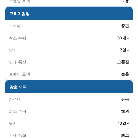
브랜딩 효과
보통
프리미엄형
가격대
중간
최소 수량
30개~
납기
7일~
인쇄 품질
고품질
브랜딩 효과
높음
맞춤 제작
가격대
높음
최소 수량
협의
납기
10일~
인쇄 품질
최고