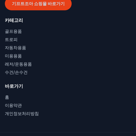
기프트조아 쇼핑몰 바로가기
카테고리
골프용품
트로피
자동차용품
미용용품
레저/운동용품
수건/손수건
바로가기
홈
이용약관
개인정보처리방침