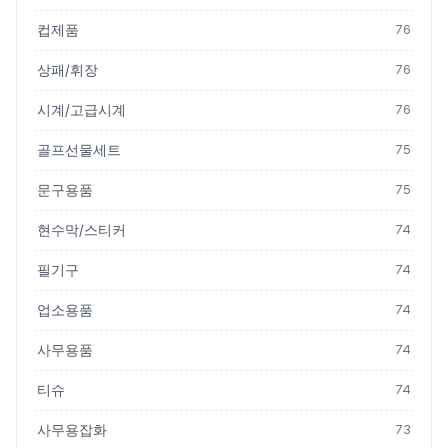
컵제품
76
상패/휘장
76
시계/고급시계
76
골프선물세트
75
문구용품
75
현수막/스티커
74
필기구
74
업소용품
74
사무용품
74
티슈
74
사무용잡화
73