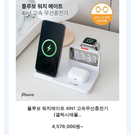
우산/우의
자동차용품
주방기구
주방용품
치약/세제
컵제품
트로피
티슈
플루보 워치메이트 4IN1 고속무선충전기
필기구
(갤럭시애플…
현수막/스티커
4,576,000원~