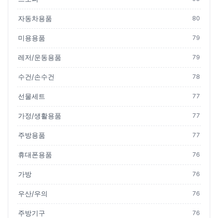
자동차용품
80
미용용품
79
레저/운동용품
79
수건/손수건
78
선물세트
77
가정/생활용품
77
주방용품
77
휴대폰용품
76
가방
76
우산/우의
76
주방기구
76