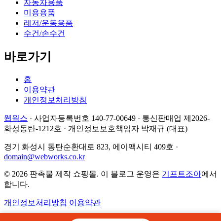
자동차용품
미용용품
레저/운동용품
수건/손수건
바로가기
홈
이용약관
개인정보처리방침
웹웍스
·
사업자등록번호 140-77-00649
·
통신판매업 제2026-
화성동탄-1212호
·
개인정보보호책임자 박재규 (대표)
경기 화성시 동탄순환대로 823, 에이팩시티 409호
·
domain@webworks.co.kr
© 2026 판촉물 제작 쇼핑몰. 이 블로그 운영은
기프트조아
에서
합니다.
개인정보처리방침
이용약관