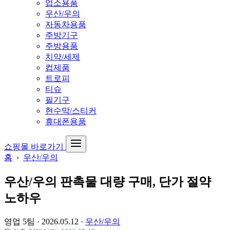
업소용품
우산/우의
자동차용품
주방기구
주방용품
치약/세제
컵제품
트로피
티슈
필기구
현수막/스티커
휴대폰용품
쇼핑몰 바로가기
홈
›
우산/우의
우산/우의 판촉물 대량 구매, 단가 절약
노하우
영업 5팀
·
2026.05.12
·
우산/우의