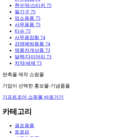
현수막/스티커
75
필기구
75
업소용품
75
사무용품
75
티슈
75
사무용잡화
74
감염예방용품
74
명품자개상품
73
달력/다이어리
73
치약/세제
73
판촉물 제작 쇼핑몰
기업이 선택한 홍보물·기념품몰
기프트조아 쇼핑몰 바로가기
카테고리
골프용품
트로피