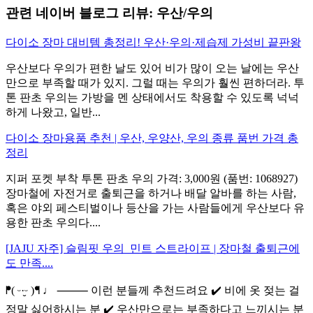
관련 네이버 블로그 리뷰: 우산/우의
다이소 장마 대비템 총정리! 우산·우의·제습제 가성비 끝판왕
우산보다 우의가 편한 날도 있어 비가 많이 오는 날에는 우산
만으로 부족할 때가 있지. 그럴 때는 우의가 훨씬 편하더라. 투
톤 판초 우의는 가방을 멘 상태에서도 착용할 수 있도록 넉넉
하게 나왔고, 일반...
다이소 장마용품 추천 | 우산, 우양산, 우의 종류 품번 가격 총
정리
지퍼 포켓 부착 투톤 판초 우의 가격: 3,000원 (품번: 1068927)
장마철에 자전거로 출퇴근을 하거나 배달 알바를 하는 사람,
혹은 야외 페스티벌이나 등산을 가는 사람들에게 우산보다 유
용한 판초 우의다....
[JAJU 자주] 슬림핏 우의_민트 스트라이프 | 장마철 출퇴근에
도 만족....
ᖰ( ᵕ·̮ᵕ )ᖳ ♩ ⸻ 이런 분들께 추천드려요 ✔️ 비에 옷 젖는 걸
정말 싫어하시는 분 ✔️ 우산만으로는 부족하다고 느끼시는 분