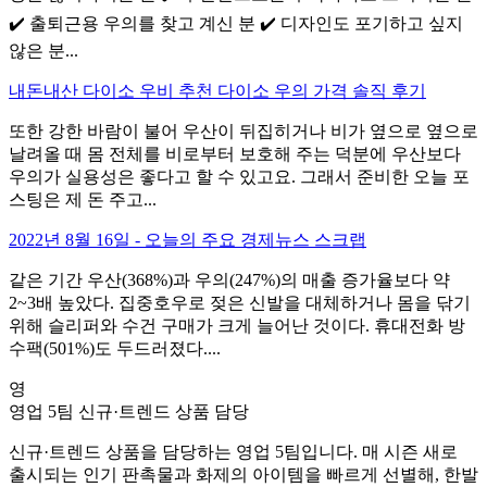
✔️ 출퇴근용 우의를 찾고 계신 분 ✔️ 디자인도 포기하고 싶지
않은 분...
내돈내산 다이소 우비 추천 다이소 우의 가격 솔직 후기
또한 강한 바람이 불어 우산이 뒤집히거나 비가 옆으로 옆으로
날려올 때 몸 전체를 비로부터 보호해 주는 덕분에 우산보다
우의가 실용성은 좋다고 할 수 있고요. 그래서 준비한 오늘 포
스팅은 제 돈 주고...
2022년 8월 16일 - 오늘의 주요 경제뉴스 스크랩
같은 기간 우산(368%)과 우의(247%)의 매출 증가율보다 약
2~3배 높았다. 집중호우로 젖은 신발을 대체하거나 몸을 닦기
위해 슬리퍼와 수건 구매가 크게 늘어난 것이다. 휴대전화 방
수팩(501%)도 두드러졌다....
영
영업 5팀
신규·트렌드 상품 담당
신규·트렌드 상품을 담당하는 영업 5팀입니다. 매 시즌 새로
출시되는 인기 판촉물과 화제의 아이템을 빠르게 선별해, 한발