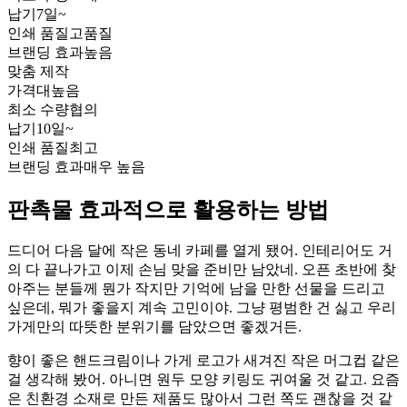
납기
7일~
인쇄 품질
고품질
브랜딩 효과
높음
맞춤 제작
가격대
높음
최소 수량
협의
납기
10일~
인쇄 품질
최고
브랜딩 효과
매우 높음
판촉물 효과적으로 활용하는 방법
드디어 다음 달에 작은 동네 카페를 열게 됐어. 인테리어도 거
의 다 끝나가고 이제 손님 맞을 준비만 남았네. 오픈 초반에 찾
아주는 분들께 뭔가 작지만 기억에 남을 만한 선물을 드리고
싶은데, 뭐가 좋을지 계속 고민이야. 그냥 평범한 건 싫고 우리
가게만의 따뜻한 분위기를 담았으면 좋겠거든.
향이 좋은 핸드크림이나 가게 로고가 새겨진 작은 머그컵 같은
걸 생각해 봤어. 아니면 원두 모양 키링도 귀여울 것 같고. 요즘
은 친환경 소재로 만든 제품도 많아서 그런 쪽도 괜찮을 것 같