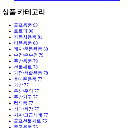
상품 카테고리
골프용품
98
트로피
96
자동차용품
81
미용용품
80
레저/운동용품
80
수건/손수건
79
주방용품
79
선물세트
78
가정/생활용품
78
휴대폰용품
77
가방
77
우산/우의
77
주방기구
77
컵제품
77
상패/휘장
77
시계/고급시계
77
골프선물세트
76
문구용품
76