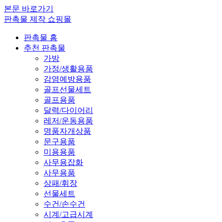
본문 바로가기
판촉물 제작 쇼핑몰
판촉물 홈
추천 판촉물
가방
가정/생활용품
감염예방용품
골프선물세트
골프용품
달력/다이어리
레저/운동용품
명품자개상품
문구용품
미용용품
사무용잡화
사무용품
상패/휘장
선물세트
수건/손수건
시계/고급시계