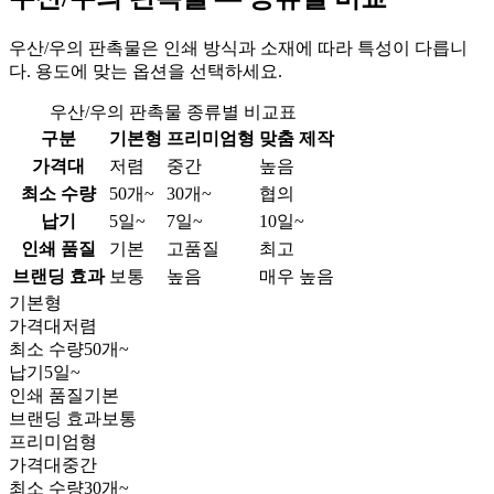
우산/우의 판촉물은 인쇄 방식과 소재에 따라 특성이 다릅니
다. 용도에 맞는 옵션을 선택하세요.
우산/우의 판촉물 종류별 비교표
구분
기본형
프리미엄형
맞춤 제작
가격대
저렴
중간
높음
최소 수량
50개~
30개~
협의
납기
5일~
7일~
10일~
인쇄 품질
기본
고품질
최고
브랜딩 효과
보통
높음
매우 높음
기본형
가격대
저렴
최소 수량
50개~
납기
5일~
인쇄 품질
기본
브랜딩 효과
보통
프리미엄형
가격대
중간
최소 수량
30개~