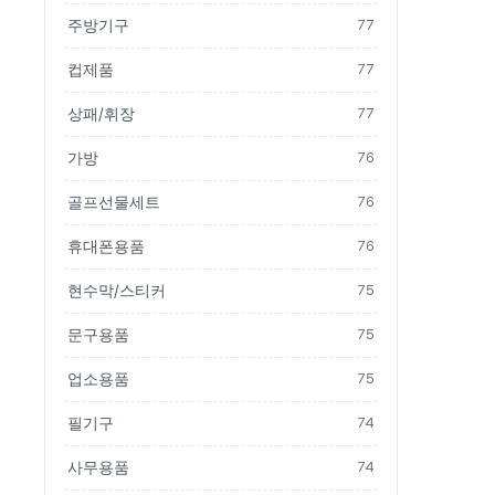
주방기구
77
컵제품
77
상패/휘장
77
가방
76
골프선물세트
76
휴대폰용품
76
현수막/스티커
75
문구용품
75
업소용품
75
필기구
74
사무용품
74