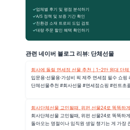
업체별 후기 및 평점 분석하기
A/S 정책 및 보증 기간 확인
친환경 소재 트로피 도입 검토
대량 주문 할인 혜택 확인하기
관련 네이버 블로그 리뷰: 단체선물
회사에 돌릴 면세점 선물 추천｜1~2만 원대 단체
입문용·선물용·가성비 픽 제주 면세점 필수 쇼핑 리
단체선물추천 #회사선물 #면세점쇼핑 #린트초콜
회사단체선물 고민될때, 위펀 선물24로 똑똑하게
회사단체선물 고민될때, 위펀 선물24로 똑똑하게
돌아오는 명절이나 임직원 생일 챙기는 게 가장 큰