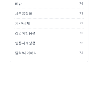
티슈
74
사무용잡화
73
치약/세제
73
감염예방용품
73
명품자개상품
72
달력/다이어리
72