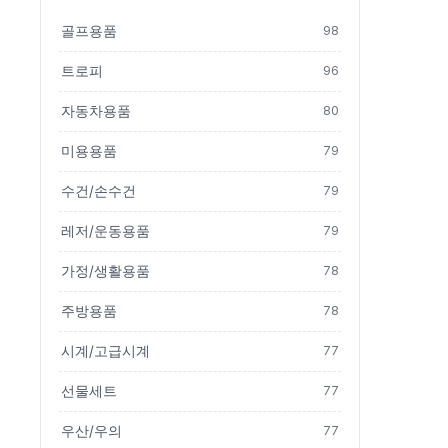
골프용품
98
트로피
96
자동차용품
80
미용용품
79
수건/손수건
79
레저/운동용품
79
가정/생활용품
78
주방용품
78
시계/고급시계
77
선물세트
77
우산/우의
77