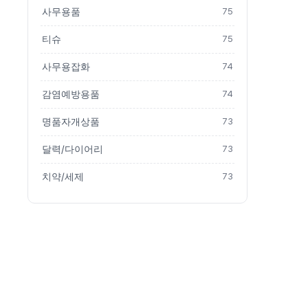
사무용품
75
티슈
75
사무용잡화
74
감염예방용품
74
명품자개상품
73
달력/다이어리
73
치약/세제
73