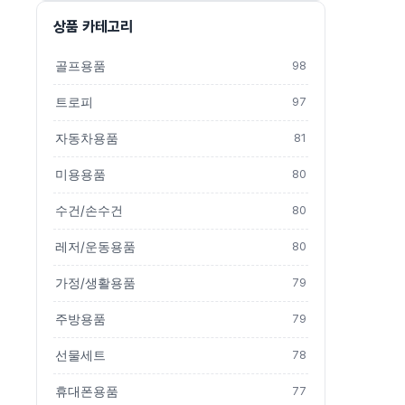
상품 카테고리
골프용품
98
트로피
97
자동차용품
81
미용용품
80
수건/손수건
80
레저/운동용품
80
가정/생활용품
79
주방용품
79
선물세트
78
휴대폰용품
77