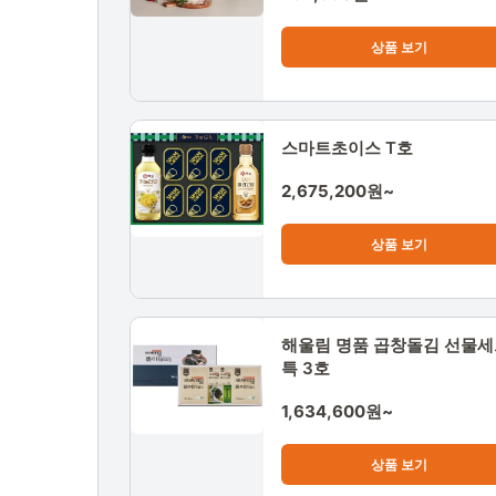
상품 보기
스마트초이스 T호
2,675,200원~
상품 보기
해울림 명품 곱창돌김 선물
특 3호
1,634,600원~
상품 보기