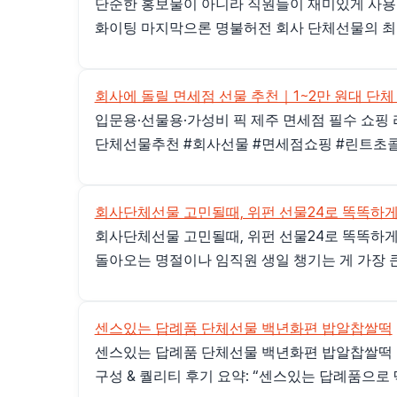
단순한 홍보물이 아니라 직원들이 재미있게 사용
화이팅 마지막으론 명불허전 회사 단체선물의 최고
회사에 돌릴 면세점 선물 추천｜1~2만 원대 단체
입문용·선물용·가성비 픽 제주 면세점 필수 쇼핑 리
단체선물추천 #회사선물 #면세점쇼핑 #린트초콜
회사단체선물 고민될때, 위펀 선물24로 똑똑하게
회사단체선물 고민될때, 위펀 선물24로 똑똑하게
돌아오는 명절이나 임직원 생일 챙기는 게 가장 큰
센스있는 답례품 단체선물 백년화편 밥알찹쌀떡
센스있는 답례품 단체선물 백년화편 밥알찹쌀떡 <목차>
구성 & 퀄리티 후기 요약: “센스있는 답례품으로 