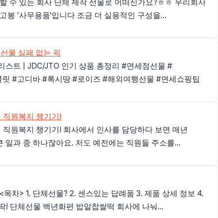
할 수 있는 회사 단체 제작 선물로 어떠신가요?ㅎㅎ 우리회사
봉 ‘사무용품'입니다 조금 더 실용적인 구성을...
 선물 실패 없는 픽
스트 | JDC/JTO 인기 상품 총정리 #면세점선물 #
릿 #고디바 #록시땅 #로이즈 #해외여행선물 #면세쇼핑팁
 직원복지 챙기기!
 직원복지 챙기기! 회사에서 인사를 담당하다 보면 매년
 일과 중 하나잖아요. 저도 예전에는 직원들 주소를...
 1. 단체선물? 2. 센스있는 답례품 3. 제품 상세 정보 4.
딱! 단체선물 백년화편 밥알찹쌀떡 회사에 나눠...