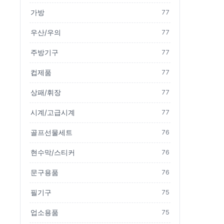
가방
77
우산/우의
77
주방기구
77
컵제품
77
상패/휘장
77
시계/고급시계
77
골프선물세트
76
현수막/스티커
76
문구용품
76
필기구
75
업소용품
75