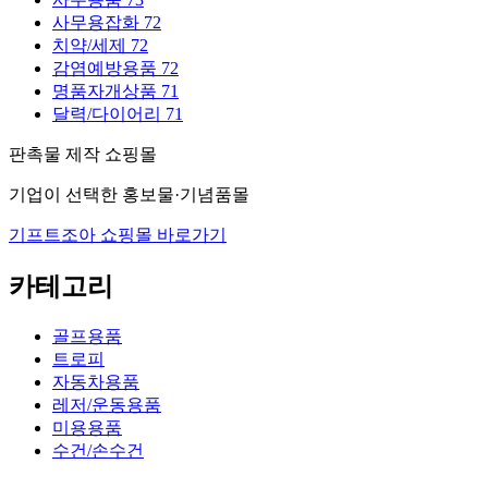
사무용잡화
72
치약/세제
72
감염예방용품
72
명품자개상품
71
달력/다이어리
71
판촉물 제작 쇼핑몰
기업이 선택한 홍보물·기념품몰
기프트조아 쇼핑몰 바로가기
카테고리
골프용품
트로피
자동차용품
레저/운동용품
미용용품
수건/손수건