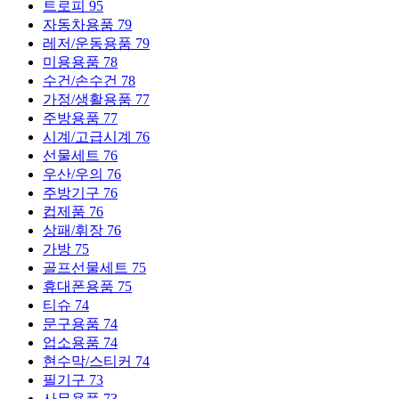
트로피
95
자동차용품
79
레저/운동용품
79
미용용품
78
수건/손수건
78
가정/생활용품
77
주방용품
77
시계/고급시계
76
선물세트
76
우산/우의
76
주방기구
76
컵제품
76
상패/휘장
76
가방
75
골프선물세트
75
휴대폰용품
75
티슈
74
문구용품
74
업소용품
74
현수막/스티커
74
필기구
73
사무용품
73