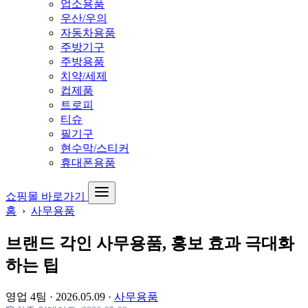
업소용품
우산/우의
자동차용품
주방기구
주방용품
치약/세제
컵제품
트로피
티슈
필기구
현수막/스티커
휴대폰용품
쇼핑몰 바로가기
홈
›
사무용품
브랜드 각인 사무용품, 홍보 효과 극대화
하는 팁
영업 4팀
·
2026.05.09
·
사무용품