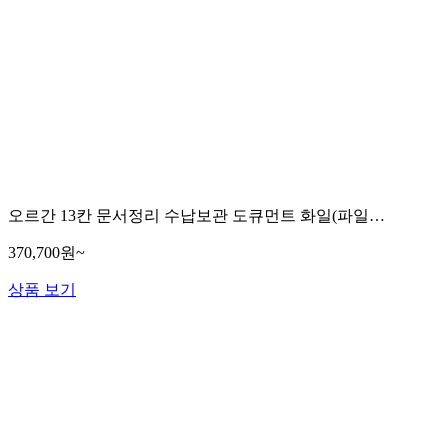
오르간 13칸 문서정리 수납보관 도큐먼트 화일(파일…
370,700원~
상품 보기