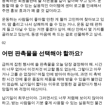
등록하는 회원들한테 줄 사은품을 같이 알아봐 주고 있어. 운
동할 때 쓸 수 있는 실용적인 아이템에 센터 로고를 인쇄해서
주면 홍보 효과가 꽤 클 것 같더라고.
운동하는 사람들이 좋아할 만한 게 뭘까 고민하며 찾아보고 있
어. 땀 흘리고 나서 상쾌하게 쓸 수 있는 거나, 운동 갈 때 편하
게 들고 다닐 수 있는 거면 좋겠다 싶어. 예산 안에서 몇 가지를
골라보고 있는데, 동생 마음에 쏙 드는 걸로 선물해주고 싶네.
02
어떤 판촉물을 선택해야 할까요?
급하게 잡힌 행사에 쓸 판촉물을 오늘 당장 결정해야 해. 시간
이 너무 없어서 이것저것 비교할 틈도 없는데, 그렇다고 아무
거나 고를 순 없잖아? 며칠 안에 받아야 하는데, 과연 이 촉박
한 시간 안에 좋은 품질의 제품을 제때 받을 수 있을까 불안감
이 엄습해. 납기일이 짧다는 이유로 엉뚱한 걸 골랐다가 행사
망칠까 봐 걱정이 태산이다.
납기일이 최우선이야. 그러면서도 너무 저렴해 보이지 않아야
하고, 받는 사람들이 기분 좋게 사용할 수 있는 실용적인 물건