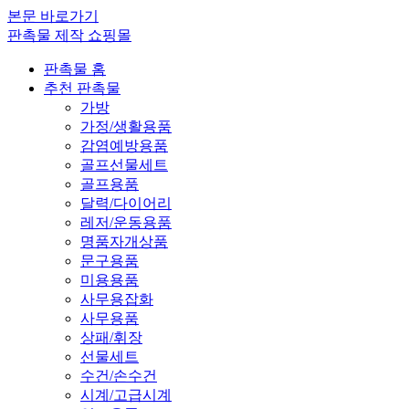
본문 바로가기
판촉물 제작 쇼핑몰
판촉물 홈
추천 판촉물
가방
가정/생활용품
감염예방용품
골프선물세트
골프용품
달력/다이어리
레저/운동용품
명품자개상품
문구용품
미용용품
사무용잡화
사무용품
상패/휘장
선물세트
수건/손수건
시계/고급시계