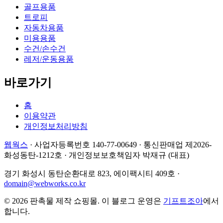
골프용품
트로피
자동차용품
미용용품
수건/손수건
레저/운동용품
바로가기
홈
이용약관
개인정보처리방침
웹웍스
·
사업자등록번호 140-77-00649
·
통신판매업 제2026-
화성동탄-1212호
·
개인정보보호책임자 박재규 (대표)
경기 화성시 동탄순환대로 823, 에이팩시티 409호
·
domain@webworks.co.kr
© 2026 판촉물 제작 쇼핑몰. 이 블로그 운영은
기프트조아
에서
합니다.