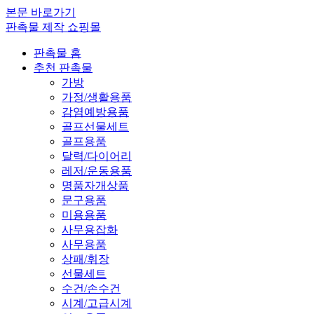
본문 바로가기
판촉물 제작 쇼핑몰
판촉물 홈
추천 판촉물
가방
가정/생활용품
감염예방용품
골프선물세트
골프용품
달력/다이어리
레저/운동용품
명품자개상품
문구용품
미용용품
사무용잡화
사무용품
상패/휘장
선물세트
수건/손수건
시계/고급시계