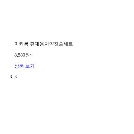
마카롱 휴대용치약칫솔세트
8,580원~
상품 보기
3