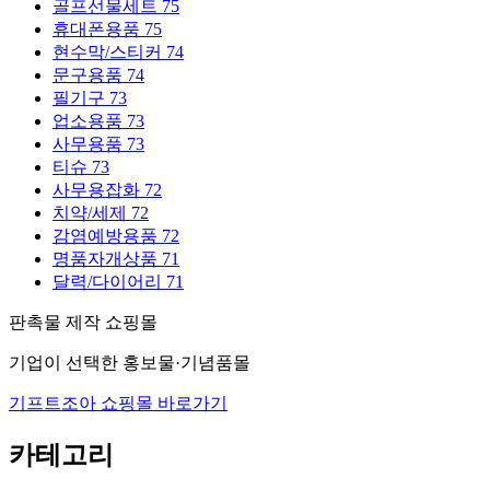
골프선물세트
75
휴대폰용품
75
현수막/스티커
74
문구용품
74
필기구
73
업소용품
73
사무용품
73
티슈
73
사무용잡화
72
치약/세제
72
감염예방용품
72
명품자개상품
71
달력/다이어리
71
판촉물 제작 쇼핑몰
기업이 선택한 홍보물·기념품몰
기프트조아 쇼핑몰 바로가기
카테고리