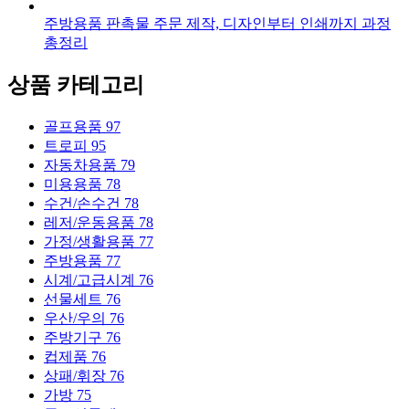
주방용품 판촉물 주문 제작, 디자인부터 인쇄까지 과정
총정리
상품 카테고리
골프용품
97
트로피
95
자동차용품
79
미용용품
78
수건/손수건
78
레저/운동용품
78
가정/생활용품
77
주방용품
77
시계/고급시계
76
선물세트
76
우산/우의
76
주방기구
76
컵제품
76
상패/휘장
76
가방
75