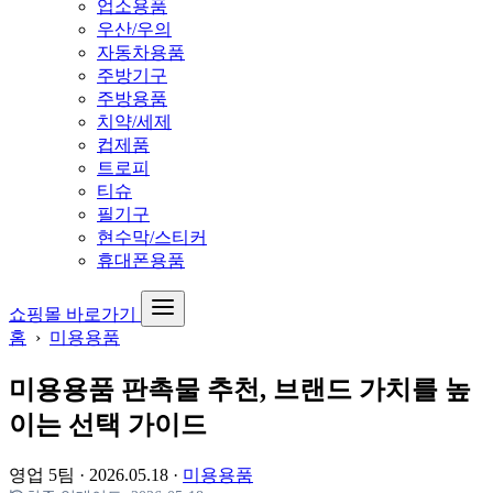
업소용품
우산/우의
자동차용품
주방기구
주방용품
치약/세제
컵제품
트로피
티슈
필기구
현수막/스티커
휴대폰용품
쇼핑몰 바로가기
홈
›
미용용품
미용용품 판촉물 추천, 브랜드 가치를 높
이는 선택 가이드
영업 5팀
·
2026.05.18
·
미용용품