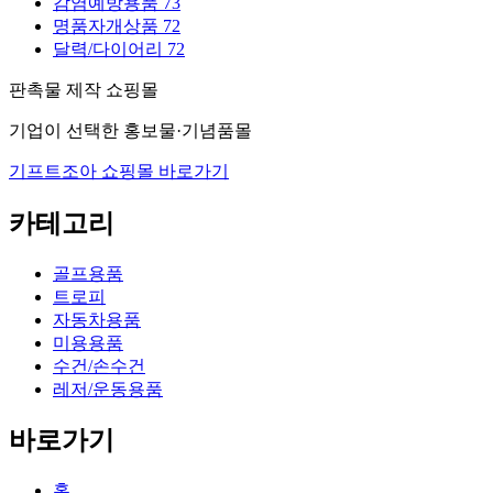
감염예방용품
73
명품자개상품
72
달력/다이어리
72
판촉물 제작 쇼핑몰
기업이 선택한 홍보물·기념품몰
기프트조아 쇼핑몰 바로가기
카테고리
골프용품
트로피
자동차용품
미용용품
수건/손수건
레저/운동용품
바로가기
홈