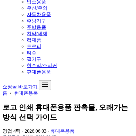
업소용품
우산/우의
자동차용품
주방기구
주방용품
치약/세제
컵제품
트로피
티슈
필기구
현수막/스티커
휴대폰용품
쇼핑몰 바로가기
홈
›
휴대폰용품
로고 인쇄 휴대폰용품 판촉물, 오래가는
방식 선택 가이드
영업 4팀
·
2026.06.03
·
휴대폰용품