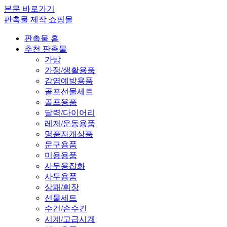
본문 바로가기
판촉물 제작 쇼핑몰
판촉물 홈
추천 판촉물
가방
가정/생활용품
감염예방용품
골프선물세트
골프용품
달력/다이어리
레저/운동용품
명품자개상품
문구용품
미용용품
사무용잡화
사무용품
상패/휘장
선물세트
수건/손수건
시계/고급시계