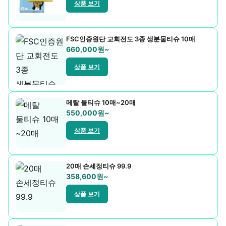
상품 보기
우산/우의
자동차용품
FSC인증원단 교회전도 3종 생분물티슈 10매
660,000원~
주방기구
상품 보기
주방용품
치약/세제
메탈 물티슈 10매~20매
550,000원~
컵제품
상품 보기
트로피
20매 손세정티슈 99.9
티슈
358,600원~
필기구
상품 보기
현수막/스티커