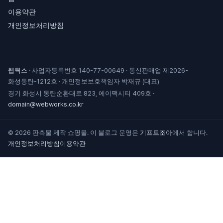
이용약관
개인정보처리방침
웹웍스
·
사업자등록번호 140-77-00649
·
통신판매업 제2026-
화성동탄-1212호
·
개인정보보호책임자 박재규 (대표)
경기 화성시 동탄순환대로 823, 에이팩시티 409호
·
domain@webworks.co.kr
© 2026 판촉물 제작 쇼핑몰. 이 블로그 운영은
기프트조아
에서 합니다.
개인정보처리방침
이용약관