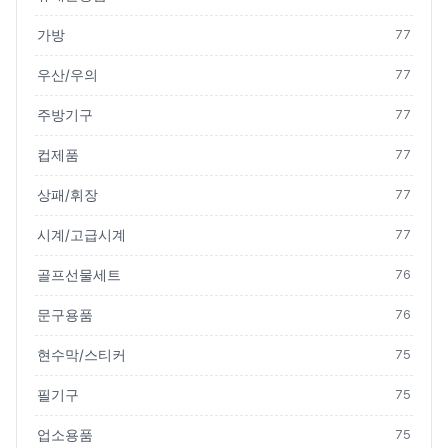
가방
77
우산/우의
77
주방기구
77
컵제품
77
상패/휘장
77
시계/고급시계
77
골프선물세트
76
문구용품
76
현수막/스티커
75
필기구
75
업소용품
75