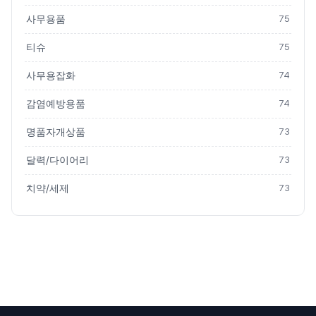
사무용품
75
티슈
75
사무용잡화
74
감염예방용품
74
명품자개상품
73
달력/다이어리
73
치약/세제
73