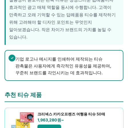
레저/운동용품
효과적인 광고 매체 역할을 동시에 수행합니다. 고객이
명품자개상품
만족하고 오래 기억할 수 있는 답례품용 티슈를 제작하기
위해 고려해야 할 디자인 포인트는 무엇인지
문구용품
알아보겠습니다. 작은 차이가 브랜드의 가치를 높일 수
있습니다.
미용용품
사무용잡화
✓
기업 로고나 메시지를 인쇄하여 제작되는 티슈
사무용품
판촉물은 사용자에게 즉각적인 유용성을 제공하며,
꾸준히 브랜드를 각인시키는 데 효과적입니다.
상패/휘장
선물세트
추천 티슈 제품
수건/손수건
시계/고급시계
크리넥스 카카오프렌즈 여행용 티슈 50매
1,963,280원~
업소용품