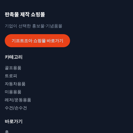
판촉물 제작 쇼핑몰
기업이 선택한 홍보물·기념품몰
기프트조아 쇼핑몰 바로가기
카테고리
골프용품
트로피
자동차용품
미용용품
레저/운동용품
수건/손수건
바로가기
홈