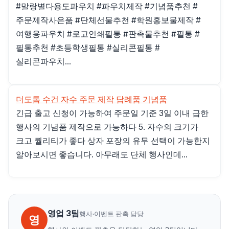
#말랑별다용도파우치 #파우치제작 #기념품추천 #
주문제작사은품 #단체선물추천 #학원홍보물제작 #
여행용파우치 #로고인쇄필통 #판촉물추천 #필통 #
필통추천 #초등학생필통 #실리콘필통 #
실리콘파우치...
더도톰 수건 자수 주문 제작 답례품 기념품
긴급 출고 신청이 가능하여 주문일 기준 3일 이내 급한
행사의 기념품 제작으로 가능하다 5. 자수의 크기가
크고 퀄리티가 좋다 상자 포장의 유무 선택이 가능한지
알아보시면 좋습니다. 아무래도 단체 행사인데...
영업 3팀
행사·이벤트 판촉 담당
영