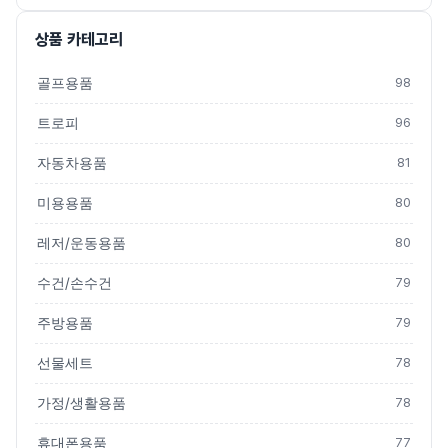
상품 카테고리
골프용품
98
트로피
96
자동차용품
81
미용용품
80
레저/운동용품
80
수건/손수건
79
주방용품
79
선물세트
78
가정/생활용품
78
휴대폰용품
77