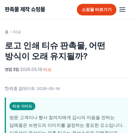
판촉물 제작 쇼핑몰
쇼핑몰 바로가기
판촉물 홈
홈
›
티슈
로고 인쇄 티슈 판촉물, 어떤
추천 판촉물
방식이 오래 유지될까?
가방
영업 3팀
·
2026.05.16
·
티슈
가정/생활용품
감염예방용품
최종 업데이트:
2026-05-16
골프선물세트
티슈 가이드
골프용품
방문 고객이나 행사 참여자에게 감사의 마음을 전하는
달력/다이어리
답례품은 브랜드의 이미지를 결정하는 중요한 요소입니다.
실용성이 돋보이는 판촉 티슈는 정성스러운 답례품이자