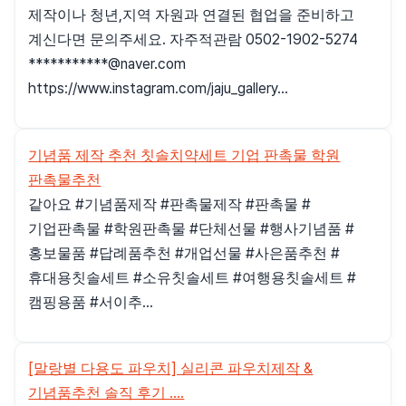
제작이나 청년,지역 자원과 연결된 협업을 준비하고
계신다면 문의주세요. 자주적관람 0502-1902-5274
***********@naver.com
https://www.instagram.com/jaju_gallery...
기념품 제작 추천 칫솔치약세트 기업 판촉물 학원
판촉물추천
같아요 #기념품제작 #판촉물제작 #판촉물 #
기업판촉물 #학원판촉물 #단체선물 #행사기념품 #
홍보물품 #답례품추천 #개업선물 #사은품추천 #
휴대용칫솔세트 #소유칫솔세트 #여행용칫솔세트 #
캠핑용품 #서이추...
[말랑별 다용도 파우치] 실리콘 파우치제작 &
기념품추천 솔직 후기 ....