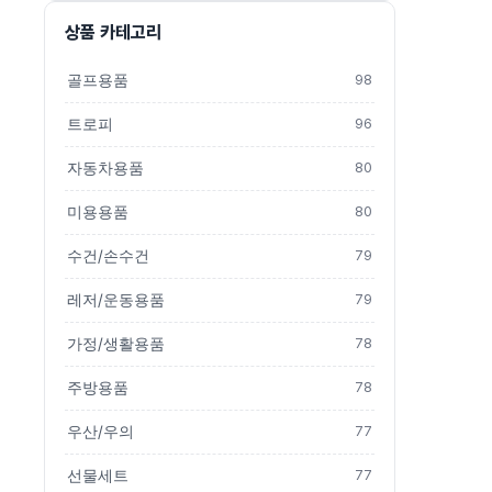
상품 카테고리
골프용품
98
트로피
96
자동차용품
80
미용용품
80
수건/손수건
79
레저/운동용품
79
가정/생활용품
78
주방용품
78
우산/우의
77
선물세트
77