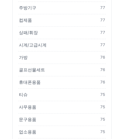
주방기구
77
컵제품
77
상패/휘장
77
시계/고급시계
77
가방
76
골프선물세트
76
휴대폰용품
76
티슈
75
사무용품
75
문구용품
75
업소용품
75