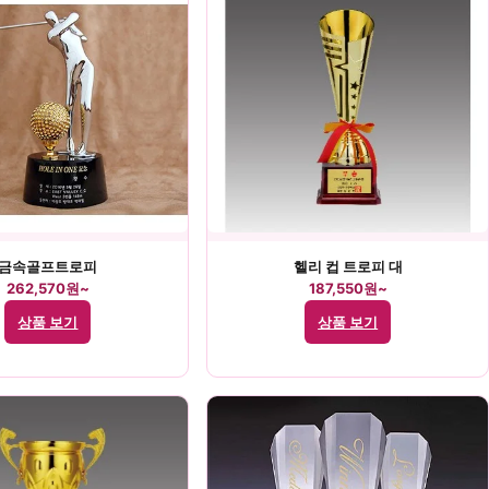
금속골프트로피
헬리 컵 트로피 대
262,570원~
187,550원~
상품 보기
상품 보기