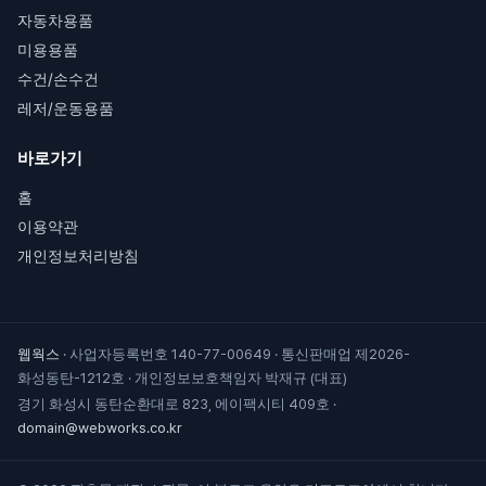
자동차용품
미용용품
수건/손수건
레저/운동용품
바로가기
홈
이용약관
개인정보처리방침
웹웍스
·
사업자등록번호 140-77-00649
·
통신판매업 제2026-
화성동탄-1212호
·
개인정보보호책임자 박재규 (대표)
경기 화성시 동탄순환대로 823, 에이팩시티 409호
·
domain@webworks.co.kr