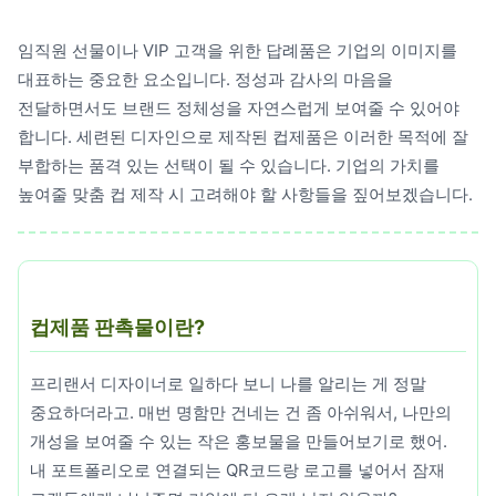
레저/운동용품
임직원 선물이나 VIP 고객을 위한 답례품은 기업의 이미지를
명품자개상품
대표하는 중요한 요소입니다. 정성과 감사의 마음을
문구용품
전달하면서도 브랜드 정체성을 자연스럽게 보여줄 수 있어야
합니다. 세련된 디자인으로 제작된 컵제품은 이러한 목적에 잘
미용용품
부합하는 품격 있는 선택이 될 수 있습니다. 기업의 가치를
높여줄 맞춤 컵 제작 시 고려해야 할 사항들을 짚어보겠습니다.
사무용잡화
사무용품
상패/휘장
컵제품 판촉물이란?
선물세트
프리랜서 디자이너로 일하다 보니 나를 알리는 게 정말
수건/손수건
중요하더라고. 매번 명함만 건네는 건 좀 아쉬워서, 나만의
시계/고급시계
개성을 보여줄 수 있는 작은 홍보물을 만들어보기로 했어.
내 포트폴리오로 연결되는 QR코드랑 로고를 넣어서 잠재
업소용품