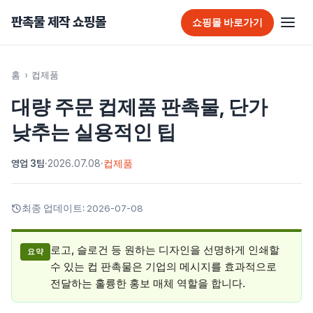
판촉물 제작 쇼핑몰
쇼핑몰 바로가기
판촉물 홈
홈
›
컵제품
대량 주문 컵제품 판촉물, 단가
추천 판촉물
낮추는 실용적인 팁
가방
영업 3팀
·
2026.07.08
·
컵제품
가정/생활용품
감염예방용품
최종 업데이트:
2026-07-08
골프선물세트
로고, 슬로건 등 원하는 디자인을 선명하게 인쇄할
요약
골프용품
수 있는 컵 판촉물은 기업의 메시지를 효과적으로
전달하는 훌륭한 홍보 매체 역할을 합니다.
달력/다이어리