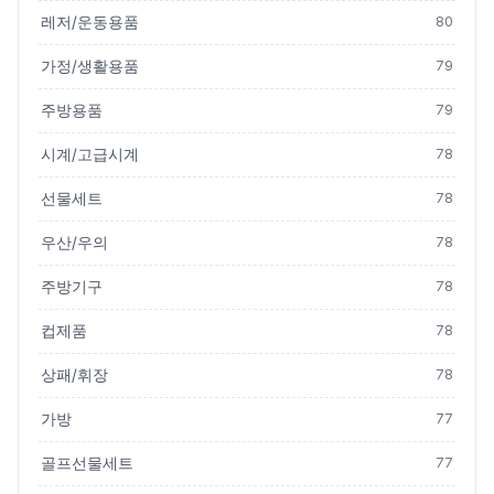
레저/운동용품
80
가정/생활용품
79
주방용품
79
시계/고급시계
78
선물세트
78
우산/우의
78
주방기구
78
컵제품
78
상패/휘장
78
가방
77
골프선물세트
77