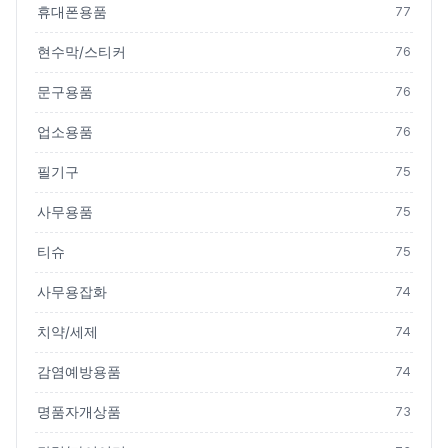
휴대폰용품
77
현수막/스티커
76
문구용품
76
업소용품
76
필기구
75
사무용품
75
티슈
75
사무용잡화
74
치약/세제
74
감염예방용품
74
명품자개상품
73