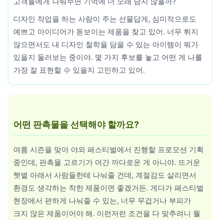
고객들에게 나눠주면 기억에 더 오래 남지 않을까?
우산/우의
디자인 작업을 하는 사람이 주는 선물답게, 심미적으로도
예쁘고 아이디어가 돋보이는 제품을 찾고 있어. 너무 튀지
자동차용품
않으면서도 내 디자인 철학을 담을 수 있는 아이템이 뭐가
있을지 둘러보는 중이야. 몇 가지 후보를 놓고 어떤 게 나를
주방기구
가장 잘 표현할 수 있을지 고민하고 있어.
주방용품
치약/세제
컵제품
어떤 판촉물을 선택해야 할까요?
트로피
여름 시즌을 맞아 야외 페스티벌에서 진행할 프로모션 기획
중인데, 판촉물 고르기가 여간 까다로운 게 아니야. 뜨거운
티슈
햇볕 아래서 사람들한테 나눠줄 건데, 계절감도 살리면서
필기구
환경도 생각하는 착한 제품이면 좋겠거든. 게다가 페스티벌
현장에서 편하게 나눠줄 수 있는, 너무 무겁거나 부피가
현수막/스티커
크지 않은 제품이어야 해. 이런저런 조건을 다 맞추려니 뭘