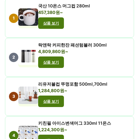
국산 10온스 머그컵 280ml
457,380원~
1
상품 보기
락앤락 커피한잔 패션텀블러 300ml
4,809,860원~
2
상품 보기
리유저블컵 뚜껑포함 500ml,700ml
1,284,800원~
3
상품 보기
키친필 아이스변색머그 330ml 11온스
1,224,300원~
4