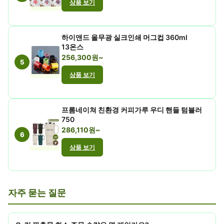
상품 보기
하이앤드 올무광 실크인쇄 머그컵 360ml
13온스
256,300원~
5
상품 보기
프롬네이쳐 친환경 커피가루 우디 핸들 텀블러
750
286,110원~
6
상품 보기
자주 묻는 질문