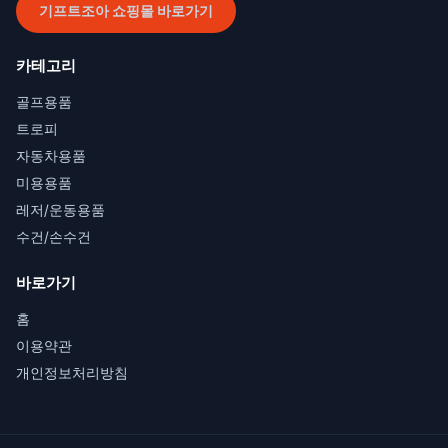
기프트조아 쇼핑몰 바로가기
카테고리
골프용품
트로피
자동차용품
미용용품
레저/운동용품
수건/손수건
바로가기
홈
이용약관
개인정보처리방침