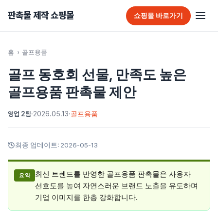
판촉물 제작 쇼핑몰
쇼핑몰 바로가기
판촉물 홈
홈
›
골프용품
골프 동호회 선물, 만족도 높은
추천 판촉물
골프용품 판촉물 제안
가방
영업 2팀
·
2026.05.13
·
골프용품
가정/생활용품
감염예방용품
최종 업데이트:
2026-05-13
골프선물세트
최신 트렌드를 반영한 골프용품 판촉물은 사용자
요약
골프용품
선호도를 높여 자연스러운 브랜드 노출을 유도하며
기업 이미지를 한층 강화합니다.
달력/다이어리