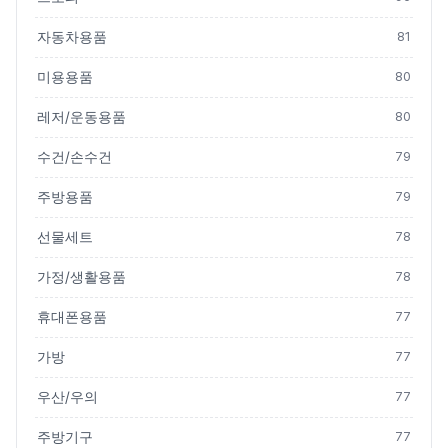
자동차용품
81
미용용품
80
레저/운동용품
80
수건/손수건
79
주방용품
79
선물세트
78
가정/생활용품
78
휴대폰용품
77
가방
77
우산/우의
77
주방기구
77