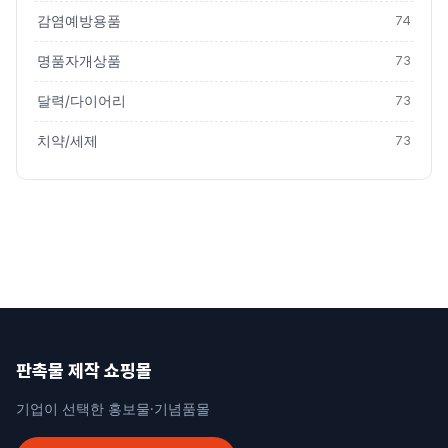
감염예방용품
74
명품자개상품
73
달력/다이어리
73
치약/세제
73
판촉물 제작 쇼핑몰
기업이 선택한 홍보물·기념품몰