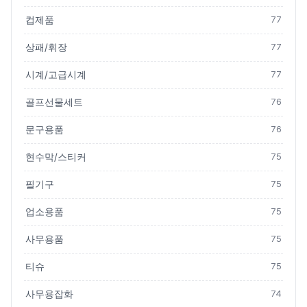
컵제품
77
상패/휘장
77
시계/고급시계
77
골프선물세트
76
문구용품
76
현수막/스티커
75
필기구
75
업소용품
75
사무용품
75
티슈
75
사무용잡화
74