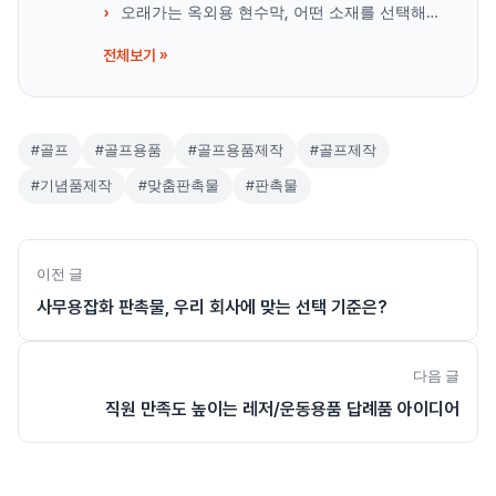
오래가는 옥외용 현수막, 어떤 소재를 선택해야 할까?
전체보기 »
#골프
#골프용품
#골프용품제작
#골프제작
#기념품제작
#맞춤판촉물
#판촉물
이전 글
사무용잡화 판촉물, 우리 회사에 맞는 선택 기준은?
다음 글
직원 만족도 높이는 레저/운동용품 답례품 아이디어