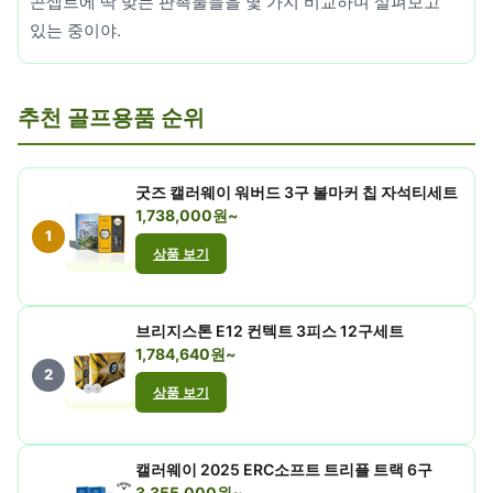
콘셉트에 딱 맞는 판촉물들을 몇 가지 비교하며 살펴보고
있는 중이야.
추천 골프용품 순위
굿즈 캘러웨이 워버드 3구 볼마커 칩 자석티세트
1,738,000원~
1
상품 보기
브리지스톤 E12 컨텍트 3피스 12구세트
1,784,640원~
2
상품 보기
캘러웨이 2025 ERC소프트 트리플 트랙 6구
3,355,000원~