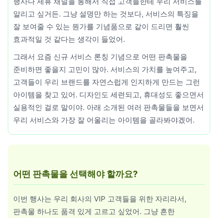
행사나 제휴 채널을 통해서 직접 고객들한테 우리 서비스를
알리고 싶거든. 그냥 설명만 하는 것보다, 서비스의 특징을
우산/우의
잘 보여줄 수 있는 뭔가를 기념품으로 같이 드리면 훨씬
자동차용품
효과적일 것 같다는 생각이 들었어.
그래서 요즘 신규 서비스 론칭 기념으로 어떤 판촉물을
주방기구
준비하면 좋을지 고민이 많아. 서비스의 가치를 높여주고,
주방용품
고객들이 우리 브랜드를 자연스럽게 인지하게 만드는 그런
아이템을 찾고 있어. 디자인도 세련되고, 휴대성도 좋으면서
치약/세제
실용적인 걸로 말이야. 아래 소개된 여러 판촉물들을 보면서
우리 서비스와 가장 잘 어울리는 아이템을 골라봐야겠어.
컵제품
트로피
티슈
어떤 판촉물을 선택해야 할까요?
필기구
이번 행사는 우리 회사의 VIP 고객들을 위한 자리라서,
현수막/스티커
판촉물 하나도 품격 있게 고르고 싶었어. 그냥 흔한