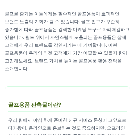
레저/운동용품
골프를 즐기는 이들에게는 필수적인 골프용품이 효과적인
명품자개상품
브랜드 노출의 기회가 될 수 있습니다. 골프 인구가 꾸준히
문구용품
증가함에 따라 골프용품은 강력한 마케팅 도구로 자리매김하고
있습니다. 필드 위에서 자연스럽게 노출되는 골프용품은 잠재
미용용품
고객에게 우리 브랜드를 각인시키는 데 기여합니다. 어떤
골프용품이 우리의 타겟 고객에게 가장 어필할 수 있을지 함께
사무용잡화
고민해보세요. 브랜드 가치를 높이는 골프용품 활용 전략을
사무용품
소개합니다.
상패/휘장
선물세트
골프용품 판촉물이란?
수건/손수건
시계/고급시계
우리 팀에서 야심 차게 준비한 신규 서비스 론칭이 코앞으로
다가왔어. 온라인으로 홍보하는 것도 중요하지만, 오프라인
업소용품