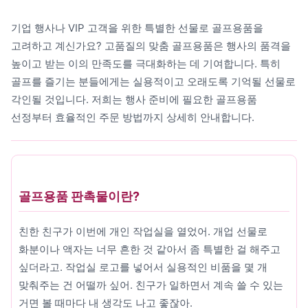
레저/운동용품
기업 행사나 VIP 고객을 위한 특별한 선물로 골프용품을
명품자개상품
고려하고 계신가요? 고품질의 맞춤 골프용품은 행사의 품격을
높이고 받는 이의 만족도를 극대화하는 데 기여합니다. 특히
문구용품
골프를 즐기는 분들에게는 실용적이고 오래도록 기억될 선물로
미용용품
각인될 것입니다. 저희는 행사 준비에 필요한 골프용품
선정부터 효율적인 주문 방법까지 상세히 안내합니다.
사무용잡화
사무용품
상패/휘장
골프용품 판촉물이란?
선물세트
친한 친구가 이번에 개인 작업실을 열었어. 개업 선물로
수건/손수건
화분이나 액자는 너무 흔한 것 같아서 좀 특별한 걸 해주고
싶더라고. 작업실 로고를 넣어서 실용적인 비품을 몇 개
시계/고급시계
맞춰주는 건 어떨까 싶어. 친구가 일하면서 계속 쓸 수 있는
업소용품
거면 볼 때마다 내 생각도 나고 좋잖아.