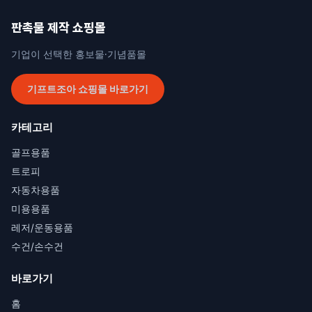
판촉물 제작 쇼핑몰
기업이 선택한 홍보물·기념품몰
기프트조아 쇼핑몰 바로가기
카테고리
골프용품
트로피
자동차용품
미용용품
레저/운동용품
수건/손수건
바로가기
홈