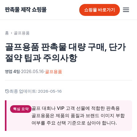
판촉물 제작 쇼핑몰
쇼핑몰 바로가기
판촉물 홈
홈
›
골프용품
골프용품 판촉물 대량 구매, 단가
추천 판촉물
절약 팁과 주의사항
가방
영업 4팀
·
2026.05.16
·
골프용품
가정/생활용품
감염예방용품
최종 업데이트:
2026-05-16
골프선물세트
골프 대회나 VIP 고객 선물에 적합한 판촉용
핵심 요약
골프용품
골프용품은 제품의 품질과 브랜드 이미지 부합
여부를 주요 선택 기준으로 삼아야 합니다.
달력/다이어리