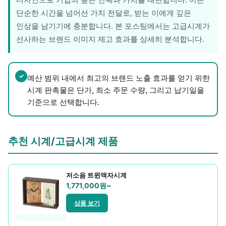
레저/운동용품
단순한 시간을 넘어선 가치 전달로, 받는 이에게 깊은
명품자개상품
인상을 남기기에 충분합니다. 본 포스팅에서는 고급시계가
선사하는 브랜드 이미지 제고 효과를 상세히 분석합니다.
문구용품
미용용품
✓
예산 범위 내에서 최고의 브랜드 노출 효과를 얻기 위한
시계 판촉물은 단가, 최소 주문 수량, 그리고 납기일을
사무용잡화
기준으로 선택합니다.
사무용품
상패/휘장
추천 시계/고급시계 제품
선물세트
저소음 트윈액자시계
수건/손수건
1,771,000원~
시계/고급시계
상품 보기
업소용품