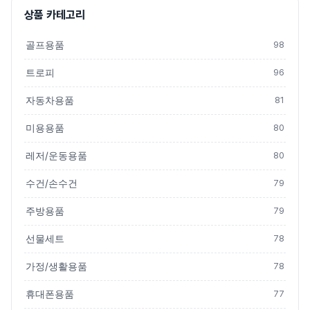
상품 카테고리
골프용품
98
트로피
96
자동차용품
81
미용용품
80
레저/운동용품
80
수건/손수건
79
주방용품
79
선물세트
78
가정/생활용품
78
휴대폰용품
77