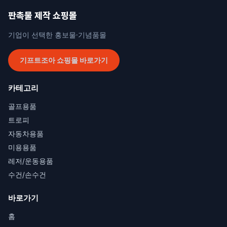
판촉물 제작 쇼핑몰
기업이 선택한 홍보물·기념품몰
기프트조아 쇼핑몰 바로가기
카테고리
골프용품
트로피
자동차용품
미용용품
레저/운동용품
수건/손수건
바로가기
홈