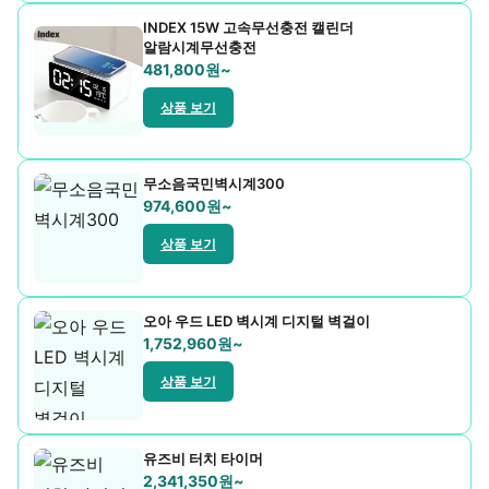
INDEX 15W 고속무선충전 캘린더
우산/우의
알람시계무선충전
481,800원~
자동차용품
상품 보기
주방기구
주방용품
무소음국민벽시계300
974,600원~
치약/세제
상품 보기
컵제품
트로피
오아 우드 LED 벽시계 디지털 벽걸이
1,752,960원~
티슈
상품 보기
필기구
현수막/스티커
유즈비 터치 타이머
2,341,350원~