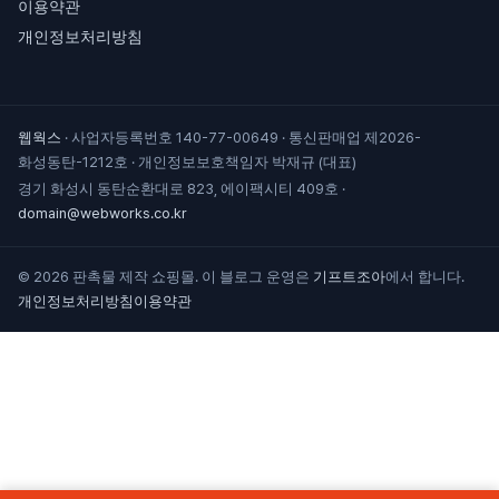
이용약관
개인정보처리방침
웹웍스
·
사업자등록번호 140-77-00649
·
통신판매업 제2026-
화성동탄-1212호
·
개인정보보호책임자 박재규 (대표)
경기 화성시 동탄순환대로 823, 에이팩시티 409호
·
domain@webworks.co.kr
© 2026 판촉물 제작 쇼핑몰. 이 블로그 운영은
기프트조아
에서 합니다.
개인정보처리방침
이용약관