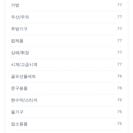
가방
77
우산/우의
77
주방기구
77
컵제품
77
상패/휘장
77
시계/고급시계
77
골프선물세트
76
문구용품
76
현수막/스티커
75
필기구
75
업소용품
75