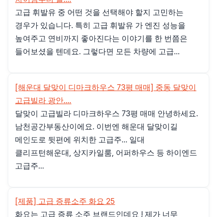
고급 휘발유 중 어떤 것을 선택해야 할지 고민하는
경우가 있습니다. 특히 고급 휘발유 가 엔진 성능을
높여주고 연비까지 좋아진다는 이야기를 한 번쯤은
들어보셨을 텐데요. 그렇다면 모든 차량에 고급...
[해운대 달맞이 디마크하우스 73평 매매] 중동 달맞이
고급빌라 광안....
달맞이 고급빌라 디마크하우스 73평 매매 안녕하세요.
남천공간부동산이에요. 이번엔 해운대 달맞이길
메인도로 뒷편에 위치한 고급주... 일대
클리프턴해운대, 상지카일룸, 어퍼하우스 등 하이엔드
고급주...
[제품] 고급 증류소주 화요 25
화요는 고급 증류 소주 브랜드인데요 ! 제가 너무