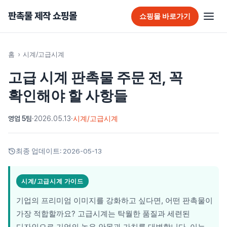
판촉물 제작 쇼핑몰
쇼핑몰 바로가기
판촉물 홈
홈
›
시계/고급시계
고급 시계 판촉물 주문 전, 꼭
추천 판촉물
확인해야 할 사항들
가방
영업 5팀
·
2026.05.13
·
시계/고급시계
가정/생활용품
감염예방용품
최종 업데이트:
2026-05-13
골프선물세트
시계/고급시계 가이드
골프용품
기업의 프리미엄 이미지를 강화하고 싶다면, 어떤 판촉물이
달력/다이어리
가장 적합할까요? 고급시계는 탁월한 품질과 세련된
디자인으로 기업의 높은 안목과 가치를 대변합니다. 이는