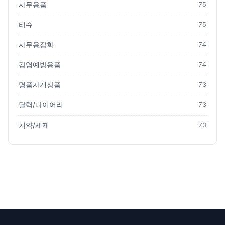
사무용품
75
티슈
75
사무용잡화
74
감염예방용품
74
명품자개상품
73
달력/다이어리
73
치약/세제
73