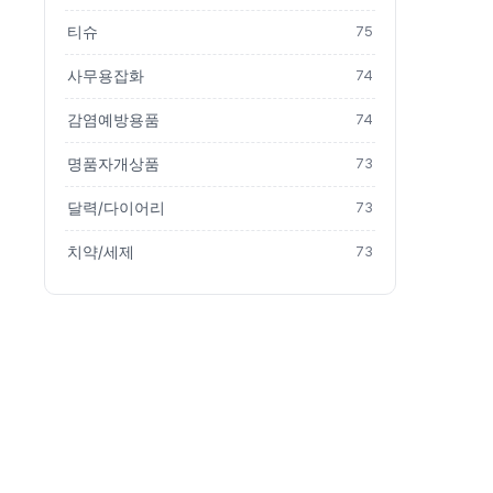
티슈
75
사무용잡화
74
감염예방용품
74
명품자개상품
73
달력/다이어리
73
치약/세제
73