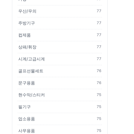
우산/우의
77
주방기구
77
컵제품
77
상패/휘장
77
시계/고급시계
77
골프선물세트
76
문구용품
76
현수막/스티커
75
필기구
75
업소용품
75
사무용품
75