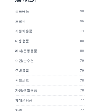
상품 카테고리
골프용품
98
트로피
96
자동차용품
81
미용용품
80
레저/운동용품
80
수건/손수건
79
주방용품
79
선물세트
78
가정/생활용품
78
휴대폰용품
77
가방
77