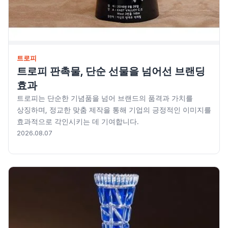
레저/운동용품
명품자개상품
문구용품
트로피
미용용품
트로피 판촉물, 단순 선물을 넘어선 브랜딩
효과
사무용잡화
트로피는 단순한 기념품을 넘어 브랜드의 품격과 가치를
상징하며, 정교한 맞춤 제작을 통해 기업의 긍정적인 이미지를
사무용품
효과적으로 각인시키는 데 기여합니다.
2026.08.07
상패/휘장
선물세트
수건/손수건
시계/고급시계
업소용품