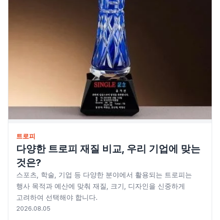
우산/우의
자동차용품
주방기구
주방용품
치약/세제
컵제품
트로피
트로피
다양한 트로피 재질 비교, 우리 기업에 맞는
것은?
티슈
스포츠, 학술, 기업 등 다양한 분야에서 활용되는 트로피는
필기구
행사 목적과 예산에 맞춰 재질, 크기, 디자인을 신중하게
고려하여 선택해야 합니다.
현수막/스티커
2026.08.05