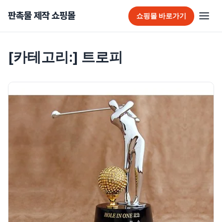
판촉물 제작 쇼핑몰
쇼핑몰 바로가기
판촉물 홈
[카테고리:]
트로피
추천 판촉물
가방
가정/생활용품
감염예방용품
골프선물세트
골프용품
달력/다이어리