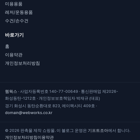
미용용품
레저/운동용품
수건/손수건
바로가기
홈
이용약관
개인정보처리방침
웹웍스
·
사업자등록번호 140-77-00649
·
통신판매업 제2026-
화성동탄-1212호
·
개인정보보호책임자 박재규 (대표)
경기 화성시 동탄순환대로 823, 에이팩시티 409호
·
domain@webworks.co.kr
© 2026 판촉물 제작 쇼핑몰. 이 블로그 운영은
기프트조아
에서 합니다.
개인정보처리방침
이용약관