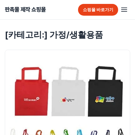
판촉물 제작 쇼핑몰
쇼핑몰 바로가기
판촉물 홈
[카테고리:]
가정/생활용품
추천 판촉물
가방
가정/생활용품
감염예방용품
골프선물세트
골프용품
달력/다이어리