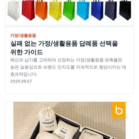
레저/운동용품
명품자개상품
문구용품
가정/생활용품
미용용품
실패 없는 가정/생활용품 답례품 선택을
위한 가이드
사무용잡화
예산과 납기를 고려하여 선정하는 가정/생활용품 판촉물은
높은 실용성으로 브랜드 인지도를 지속적으로 향상시키는 데
사무용품
효과적입니다.
2026.08.07
상패/휘장
선물세트
수건/손수건
시계/고급시계
업소용품