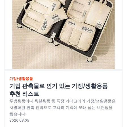
우산/우의
자동차용품
주방기구
주방용품
치약/세제
컵제품
가정/생활용품
트로피
기업 판촉물로 인기 있는 가정/생활용품
추천 리스트
티슈
주방용품이나 욕실용품 등 특정 카테고리의 가정/생활용품은
필기구
차별화된 판촉 전략으로 고객의 기억에 오래 남는 브랜딩을
돕습니다.
현수막/스티커
2026.08.05