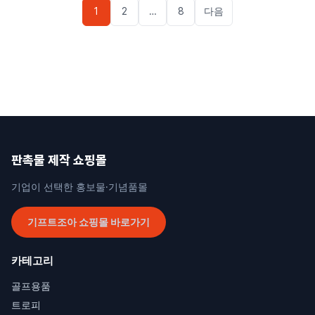
글
1
2
…
8
다음
페이지
매김
판촉물 제작 쇼핑몰
기업이 선택한 홍보물·기념품몰
기프트조아 쇼핑몰 바로가기
카테고리
골프용품
트로피