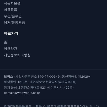
자동차용품
미용용품
수건/손수건
레저/운동용품
바로가기
홈
이용약관
개인정보처리방침
웹웍스
·
사업자등록번호 140-77-00649
·
통신판매업 제2026-
화성동탄-1212호
·
개인정보보호책임자 박재규 (대표)
경기 화성시 동탄순환대로 823, 에이팩시티 409호
·
domain@webworks.co.kr
© 2026 판촉물 제작 쇼핑몰. 이 블로그 운영은
기프트조아
에서 합니다.