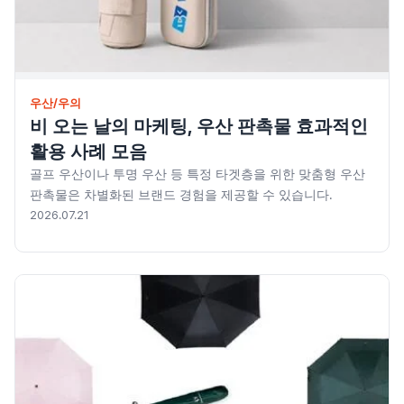
레저/운동용품
명품자개상품
문구용품
우산/우의
미용용품
비 오는 날의 마케팅, 우산 판촉물 효과적인
활용 사례 모음
사무용잡화
골프 우산이나 투명 우산 등 특정 타겟층을 위한 맞춤형 우산
판촉물은 차별화된 브랜드 경험을 제공할 수 있습니다.
사무용품
2026.07.21
상패/휘장
선물세트
수건/손수건
시계/고급시계
업소용품