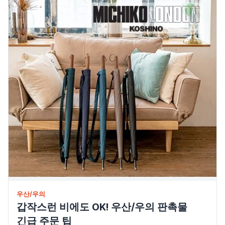
우산/우의
갑작스런 비에도 OK! 우산/우의 판촉물
긴급 주문 팁