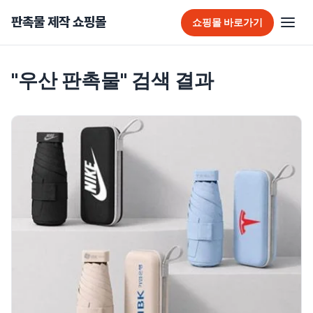
판촉물 제작 쇼핑몰
쇼핑몰 바로가기
판촉물 홈
"
우산 판촉물
" 검색 결과
추천 판촉물
가방
가정/생활용품
감염예방용품
골프선물세트
골프용품
달력/다이어리