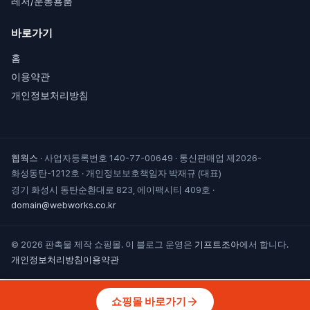
레저/운동용품
바로가기
홈
이용약관
개인정보처리방침
웹웍스
·
사업자등록번호 140-77-00649
·
통신판매업 제2026-
화성동탄-1212호
·
개인정보보호책임자 박재규 (대표)
경기 화성시 동탄순환대로 823, 에이팩시티 409호
·
domain@webworks.co.kr
© 2026 판촉물 제작 쇼핑몰. 이 블로그 운영은
기프트조아
에서 합니다.
개인정보처리방침
이용약관
쇼핑몰 바로가기