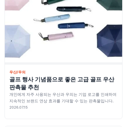
우산/우의
자동차용품
주방기구
주방용품
치약/세제
컵제품
우산/우의
골프 행사 기념품으로 좋은 고급 골프 우산
트로피
판촉물 추천
티슈
개인에게 자주 사용되는 우산과 우의는 기업 로고를 인쇄하여
지속적인 브랜드 연상 효과를 기대할 수 있는 판촉물입니다.
필기구
2026.07.15
현수막/스티커