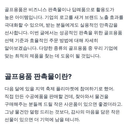
레저/운동용품
골프용품은 비즈니스 판촉물이나 답례품으로 활용도가
명품자개상품
높은 아이템입니다. 기업의 로고를 새겨 브랜드 노출 효과를
극대화할 수 있으며, 받는 분들에게도 실용적인 만족감을
문구용품
선사합니다. 이번 글에서는 성공적인 판촉을 위한 골프용품
미용용품
선택 기준과 효율적인 주문 방법에 대해 자세히
알아보겠습니다. 다양한 종류의 골프용품 중 우리 기업에
사무용잡화
맞는 최적의 제품을 찾는 데 도움이 될 것입니다.
사무용품
골프용품 판촉물이란?
상패/휘장
선물세트
다음 달에 있을 지역 축제 플리마켓에 참여하기로 했어.
직접 만든 수공예품을 판매할 건데, 찾아와서 물건을
수건/손수건
구매해주는 분들께 드릴 작은 사은품이 있으면 좋겠더라고.
그냥 물건만 덜렁 드리는 것보다, 감사의 마음을 담은 작은
시계/고급시계
선물이 있으면 더 기억에 남을 테니까.
업소용품