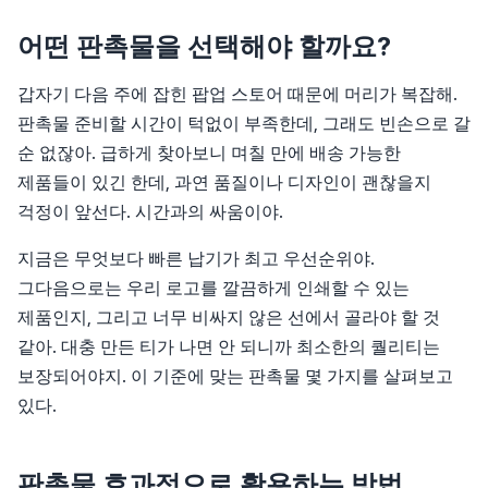
우산/우의
어떤 판촉물을 선택해야 할까요?
자동차용품
갑자기 다음 주에 잡힌 팝업 스토어 때문에 머리가 복잡해.
판촉물 준비할 시간이 턱없이 부족한데, 그래도 빈손으로 갈
주방기구
순 없잖아. 급하게 찾아보니 며칠 만에 배송 가능한
주방용품
제품들이 있긴 한데, 과연 품질이나 디자인이 괜찮을지
걱정이 앞선다. 시간과의 싸움이야.
치약/세제
지금은 무엇보다 빠른 납기가 최고 우선순위야.
컵제품
그다음으로는 우리 로고를 깔끔하게 인쇄할 수 있는
트로피
제품인지, 그리고 너무 비싸지 않은 선에서 골라야 할 것
같아. 대충 만든 티가 나면 안 되니까 최소한의 퀄리티는
티슈
보장되어야지. 이 기준에 맞는 판촉물 몇 가지를 살펴보고
있다.
필기구
현수막/스티커
판촉물 효과적으로 활용하는 방법