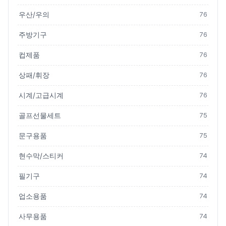
우산/우의
76
주방기구
76
컵제품
76
상패/휘장
76
시계/고급시계
76
골프선물세트
75
문구용품
75
현수막/스티커
74
필기구
74
업소용품
74
사무용품
74