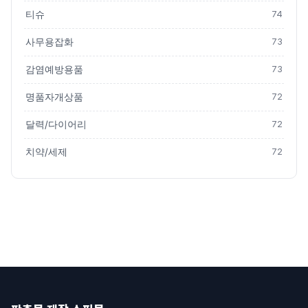
티슈
74
사무용잡화
73
감염예방용품
73
명품자개상품
72
달력/다이어리
72
치약/세제
72