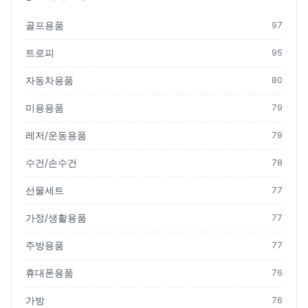
골프용품
97
트로피
95
자동차용품
80
미용용품
79
레저/운동용품
79
수건/손수건
78
선물세트
77
가정/생활용품
77
주방용품
77
휴대폰용품
76
가방
76