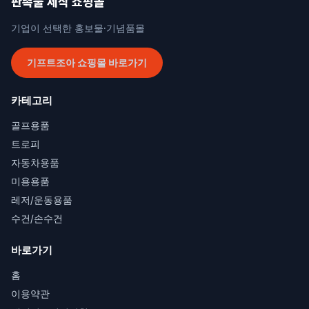
판촉물 제작 쇼핑몰
기업이 선택한 홍보물·기념품몰
기프트조아 쇼핑몰 바로가기
카테고리
골프용품
트로피
자동차용품
미용용품
레저/운동용품
수건/손수건
바로가기
홈
이용약관