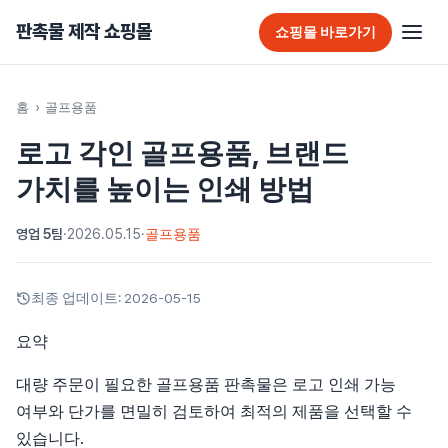
판촉물 제작 쇼핑몰
쇼핑몰 바로가기
판촉물 홈
홈
›
골프용품
로고 각인 골프용품, 브랜드
추천 판촉물
가치를 높이는 인쇄 방법
가방
영업 5팀
·
2026.05.15
·
골프용품
가정/생활용품
감염예방용품
최종 업데이트:
2026-05-15
골프선물세트
요약
골프용품
대량 주문이 필요한 골프용품 판촉물은 로고 인쇄 가능
여부와 단가를 면밀히 검토하여 최적의 제품을 선택할 수
달력/다이어리
있습니다.