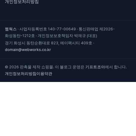
개인정보처리방침
웹웍스
·
사업자등록번호 140-77-00649
·
통신판매업 제2026-
화성동탄-1212호
·
개인정보보호책임자 박재규 (대표)
경기 화성시 동탄순환대로 823, 에이팩시티 409호
·
domain@webworks.co.kr
© 2026 판촉물 제작 쇼핑몰. 이 블로그 운영은
기프트조아
에서 합니다.
개인정보처리방침
이용약관